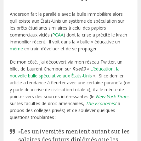
Anderson fait le parallèle avec la bulle immobilière alors
qu’il existe aux États-Unis un système de spéculation sur
les prêts étudiants similaires à celui des papiers
commerciaux viciés (
PCAA
) dont la crise a précité le krach
immobilier récent. Il voit dans la « bulle » éducative un
mème
en train d’évoluer et de se propager.
De mon côté, j’ai découvert via mon réseau Twitter, un
billet de Laurent Chambon sur
Rue89
«
L’éducation, la
nouvelle bulle spéculative aux États-Unis
». Si ce dernier
article a tendance à fleurter avec une certaine paranoïa (on
y parle de « crise de civilisation totale »), il a le mérite de
pointer vers des sources intéressantes (le
New York Times
sur les facultés de droit américaines,
The Economist
à
propos des collèges privés) et de soulever quelques
questions troublantes :
«Les universités mentent autant sur les
salaires des futurs diplômés que les