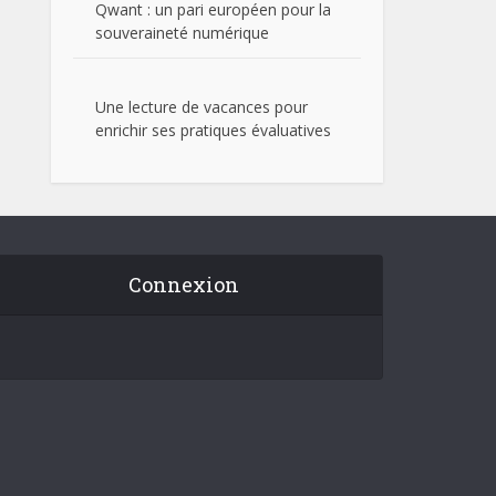
Qwant : un pari européen pour la
souveraineté numérique
Une lecture de vacances pour
enrichir ses pratiques évaluatives
Connexion