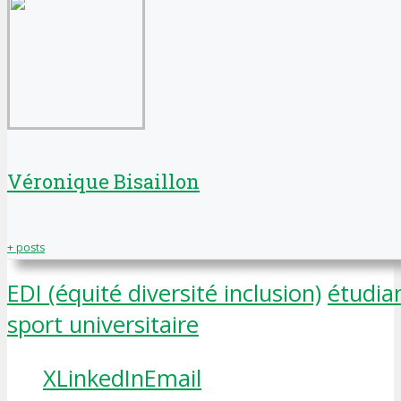
Véronique Bisaillon
+ posts
EDI (équité diversité inclusion)
étudia
sport universitaire
X
LinkedIn
Email