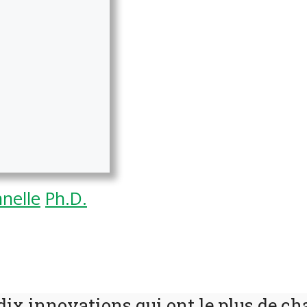
nnelle
Ph.D.
dix innovations qui ont le plus de c