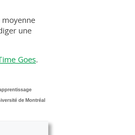
 en moyenne
diger une
Time Goes
.
'apprentissage
iversité de Montréal