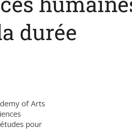
ces humaines
la durée
ademy of Arts
iences
études pour