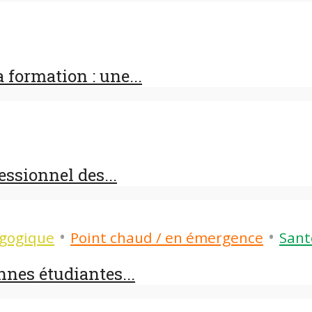
 formation : une...
essionnel des...
•
•
gogique
Point chaud / en émergence
Sant
nnes étudiantes...