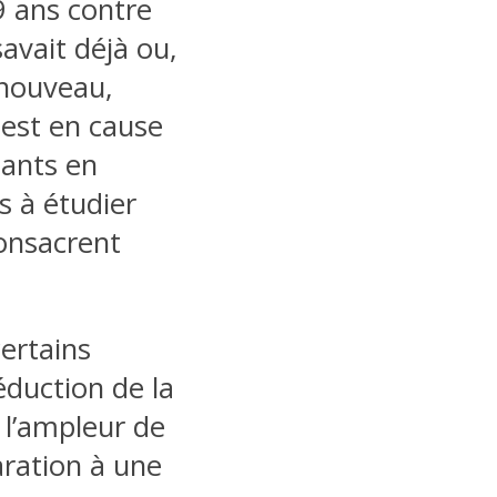
9 ans contre
savait déjà ou,
 nouveau,
i est en cause
iants en
s à étudier
consacrent
ertains
éduction de la
 l’ampleur de
aration à une