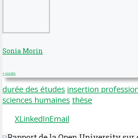
Sonia Morin
+ posts
durée des études
insertion professio
sciences humaines
thèse
X
LinkedIn
Email
Rapport de la Open University sur 