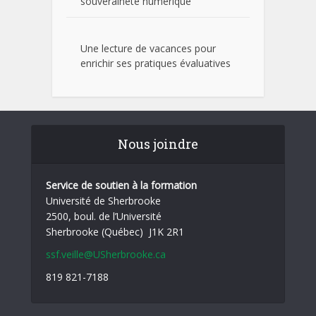
souveraineté numérique
Une lecture de vacances pour
enrichir ses pratiques évaluatives
Nous joindre
Service de soutien à la formation
Université de Sherbrooke
2500, boul. de l’Université
Sherbrooke (Québec) J1K 2R1
ssf.veille@USherbrooke.ca
819 821-7188