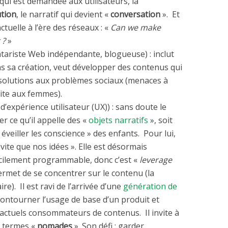
qui est demandée aux utilisateurs, la
ution
, le narratif qui devient «
conversation
». Et
ctuelle à l’ère des réseaux : «
Can we make
 ?
»
tariste Web indépendante, blogueuse) : inclut
s sa création, veut développer des contenus qui
solutions aux problèmes sociaux (menaces à
aite aux femmes).
d’expérience utilisateur (UX)) : sans doute le
er ce qu’il appelle des «
objets narratifs
», soit
 éveiller les conscience » des enfants. Pour lui,
vite que nos idées ». Elle est désormais
acilement programmable, donc c’est «
leverage
ermet de se concentrer sur le contenu (la
e). Il est ravi de l’arrivée d’une
génération de
ontourner l’usage de base d’un produit et
actuels consommateurs de contenus. Il invite à
n termes «
nomades
». Son défi : garder