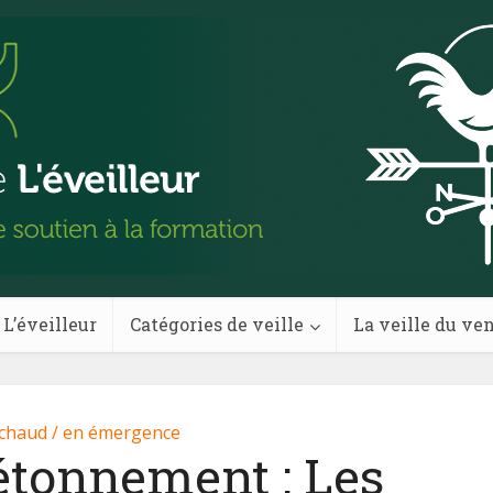
 L’éveilleur
Catégories de veille
La veille du ve
 chaud / en émergence
étonnement : Les