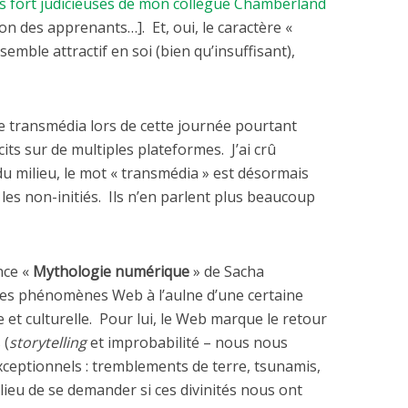
 fort judicieuses de mon collègue Chamberland
on des apprenants…]. Et, oui, le caractère «
emble attractif en soi (bien qu’insuffisant),
de transmédia lors de cette journée pourtant
ts sur de multiples plateformes. J’ai crû
 milieu, le mot « transmédia » est désormais
 les non-initiés. Ils n’en parlent plus beaucoup
nce «
Mythologie numérique
» de Sacha
les phénomènes Web à l’aulne d’une certaine
e et culturelle. Pour lui, le Web marque le retour
 (
storytelling
et improbabilité – nous nous
eptionnels : tremblements de terre, tsunamis,
 lieu de se demander si ces divinités nous ont