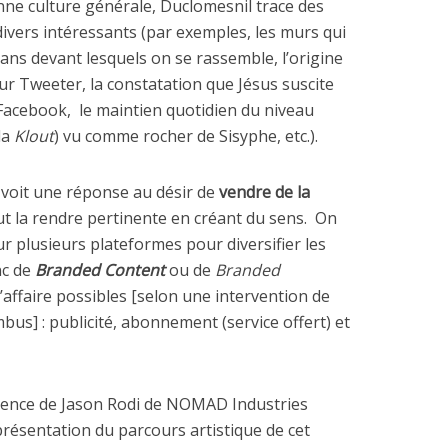
nne culture générale, Duclomesnil trace des
 divers intéressants (par exemples, les murs qui
ans devant lesquels on se rassemble, l’origine
our Tweeter, la constatation que Jésus suscite
 Facebook, le maintien quotidien du niveau
la
Klout
) vu comme rocher de Sisyphe, etc.).
y voit une réponse au désir de
vendre de la
faut la rendre pertinente en créant du sens. On
r plusieurs plateformes pour diversifier les
nc de
Branded Content
ou de
Branded
’affaire possibles [selon une intervention de
us] : publicité, abonnement (service offert) et
érence de Jason Rodi de NOMAD Industries
présentation du parcours artistique de cet