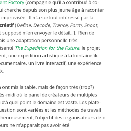
nt Factory
(compagnie qu’il a contribué à co-
ui cherche depuis son plus jeune âge à raconter
 improvisée. Il m’a surtout intéressé par la
créatif
(
Define, Decode, Trance, Form, Shoot,
est supposé m’en envoyer le détail…]. Rien de
is une adaptation personnelle très
résenté
The Expedition for the Future
, le projet
nt, une expédition artistique à la lointaine île
cumentaire, un livre interactif, une expérience
c.
ont mis la table, mais de façon très (trop?)
près-midi où le panel de créateurs de multiples
’à quel point le domaine est vaste. Les plate-
question sont variées et les méthodes de travail
lheureusement, l’objectif des organisateurs de «
teurs ne m’apparaît pas avoir été