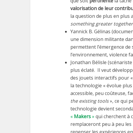
que soit
pertinente
la tâche 
valorisation de leur contrib
la question de plus en plus a
something greater together
Yannick B. Gélinas (documen
une dimension militante dan
permettent l’émergence de 
l’environnement, violence f
Jonathan Bélisle (scénariste 
plus éclaté. Il veut développ
des jouets interactifs pour «
la technologie « évolue plus 
accessible, peu coûteuse, f
the existing tools
», ce qui p
technologie devient secondair
«
Makers
»
qui cherchent à c
remplaceront peu à peu les 
repenser les expériences e