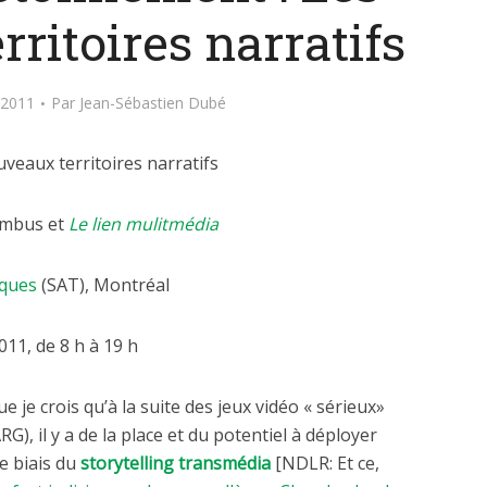
ritoires narratifs
 2011
Par
Jean-Sébastien Dubé
uveaux territoires narratifs
umbus et
Le lien mulitmédia
iques
(SAT), Montréal
11, de 8 h à 19 h
ue je crois qu’à la suite des jeux vidéo « sérieux»
RG), il y a de la place et du potentiel à déployer
e biais du
storytelling transmédia
[NDLR: Et ce,