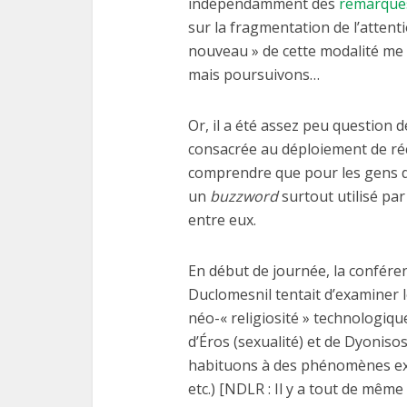
indépendamment des
remarques
sur la fragmentation de l’attenti
nouveau » de cette modalité me s
mais poursuivons…
Or, il a été assez peu question 
consacrée au déploiement de réci
comprendre que pour les gens du
un
buzzword
surtout utilisé par
entre eux.
En début de journée, la confére
Duclomesnil tentait d’examiner 
néo-« religiosité » technologiqu
d’Éros (sexualité) et de Dyonisos
habituons à des phénomènes exc
etc.) [NDLR : Il y a tout de même