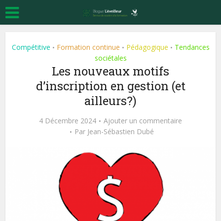
Compétitive
Formation continue
Pédagogique
Tendances
•
•
•
sociétales
Les nouveaux motifs
d’inscription en gestion (et
ailleurs?)
4 Décembre 2024
Ajouter un commentaire
Par
Jean-Sébastien Dubé