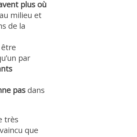
avent plus où
au milieu et
ns de la
 être
qu’un par
ants
nne pas
dans
e très
nvaincu que