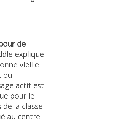
 pour de
ddle explique
bonne vieille
 ou
age actif est
ue pour le
 de la classe
ué au centre