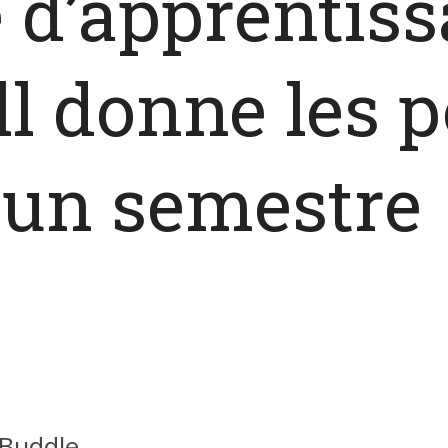
e d’apprentiss
l donne les p
 un semestre
 Buddle,