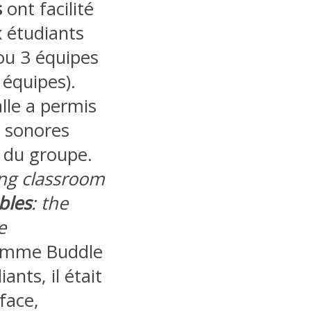
s
ont facilité
x étudiants
ou 3 équipes
 équipes).
alle a permis
x sonores
 du groupe.
ing classroom
bles
: the
e
omme Buddle
ants, il était
 face,