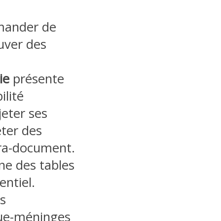
emander de
uver des
ie
présente
ilité
jeter ses
eter des
ra-document.
une des tables
entiel.
s
mue-méninges