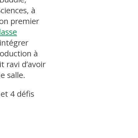
ciences, à
son premier
lasse
’intégrer
roduction à
 ravi d’avoir
e salle.
et 4 défis