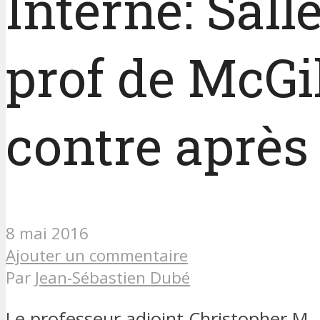
Interne: Sall
prof de McGil
contre après
8 mai 2016
Ajouter un commentaire
Par
Jean-Sébastien Dubé
Le professeur adjoint Christopher M.