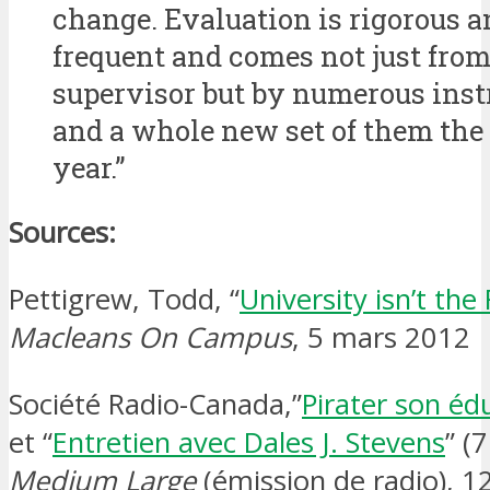
change. Evaluation is rigorous a
frequent and comes not just fro
supervisor but by numerous inst
and a whole new set of them the
year.”
Sources:
Pettigrew, Todd, “
University isn’t the
Macleans On Campus
, 5 mars 2012
Société Radio-Canada,”
Pirater son éd
et “
Entretien avec Dales J. Stevens
” (
Medium Large
(émission de radio), 