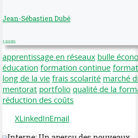
Jean-Sébastien Dubé
+ posts
apprentissage en réseaux
bulle écon
éducation
formation continue
format
long de la vie
frais scolarité
marché du
mentorat
portfolio
qualité de la form
réduction des coûts
X
LinkedIn
Email
Interne: Un aperçu des nouveaux