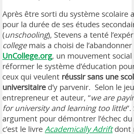
Après être sorti du système scolaire 
pour la durée de ses études secondai
(
unschooling
), Stevens a tenté l’expé
college
mais a choisi de l’abandonner
UnCollege.org
, un mouvement social 
réformer le système d’éducation
pour
ceux qui veulent
réussir sans une scol
universitaire
d’y parvenir. Selon le je
entrepreneur et auteur, “
we are payi
for university and learning too little
“.
argument pour démontrer l’échec du
c’est le livre
Academically Adrift
dont 